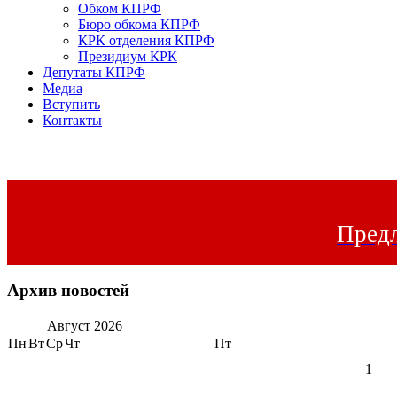
Обком КПРФ
Бюро обкома КПРФ
КРК отделения КПРФ
Президиум КРК
Депутаты КПРФ
Медиа
Вступить
Контакты
Предл
Архив новостей
Август
2026
Пн
Вт
Ср
Чт
Пт
1