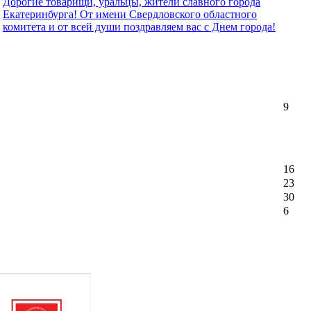
Дорогие товарищи, уральцы, жители славного города
Екатеринбурга! От имени Свердловского областного
комитета и от всей души поздравляем вас с Днем города!
9
16
23
30
6