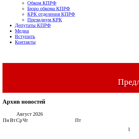
Обком КПРФ
Бюро обкома КПРФ
КРК отделения КПРФ
Президиум КРК
Депутаты КПРФ
Медиа
Вступить
Контакты
Предл
Архив новостей
Август
2026
Пн
Вт
Ср
Чт
Пт
1