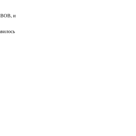
в ВОВ, и
авилось