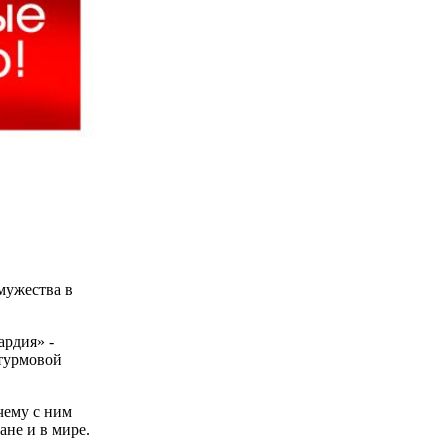
мужества в
ардия» -
штурмовой
чему с ним
не и в мире.