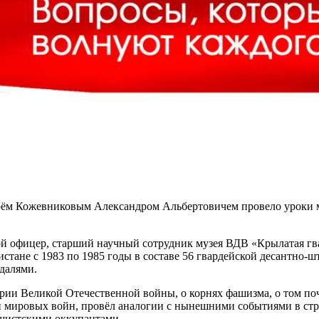
арём Кожевниковым Александром Альбертовичем провело уроки 
й офицер, старший научный сотрудник музея ВДВ «Крылатая гв
тане с 1983 по 1985 годы в составе 56 гвардейской десантно-
далями.
рии Великой Отечественной войны, о корнях фашизма, о том по
 мировых войн, провёл аналогии с нынешними событиями в стра
ашистскими оккупантами.