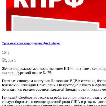
Урок мужества в преддверии Дня Победы
1045
Железнодорожное местное отделение КПРФ во главе с секрет
екатеринбургской школе № 75.
Главным спикером выступил Полковник ВДВ в отставке, боево
Кунявский Геннадий Семёнович. Он проходил службу в Афганис
бригады, награжден орденом Красной Звезды и различными ме
Геннадий Семёнович рассказал ребятам о причинах и предысто
следует бороться, о нелицеприятной роли США в развязывании
Отдельно подчеркнул подвиги советского народа в борьбе с ф