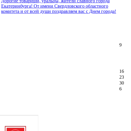
Дорогие товарищи, уральцы, жители славного города
Екатеринбурга! От имени Свердловского областного
комитета и от всей души поздравляем вас с Днем города!
9
16
23
30
6