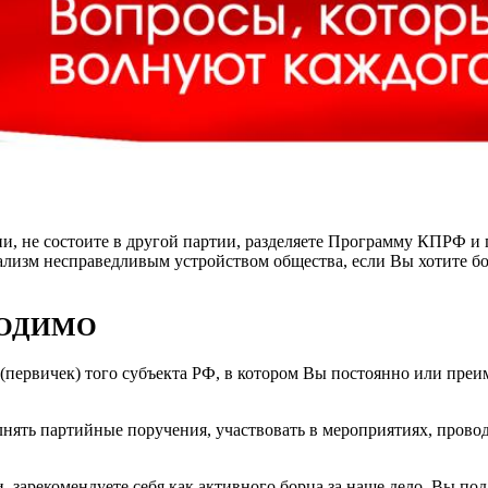
, не состоите в другой партии, разделяете Программу КПРФ и 
ализм несправедливым устройством общества, если Вы хотите бо
ХОДИМО
(первичек) того субъекта РФ, в котором Вы постоянно или пре
лнять партийные поручения, участвовать в мероприятиях, пров
, зарекомендуете себя как активного борца за наше дело, Вы под