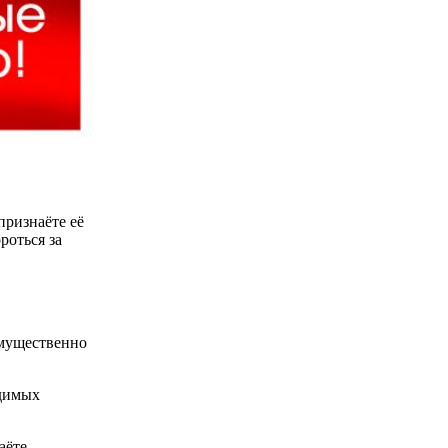
признаёте её
роться за
имущественно
одимых
аёте