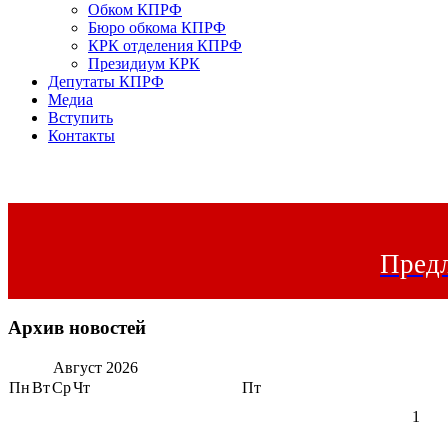
Обком КПРФ
Бюро обкома КПРФ
КРК отделения КПРФ
Президиум КРК
Депутаты КПРФ
Медиа
Вступить
Контакты
Предл
Архив новостей
Август
2026
Пн
Вт
Ср
Чт
Пт
1