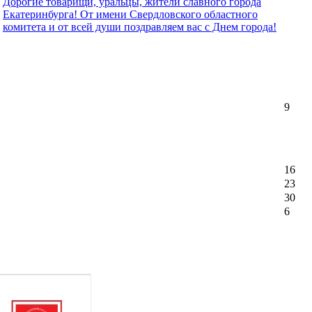
Дорогие товарищи, уральцы, жители славного города
Екатеринбурга! От имени Свердловского областного
комитета и от всей души поздравляем вас с Днем города!
9
16
23
30
6