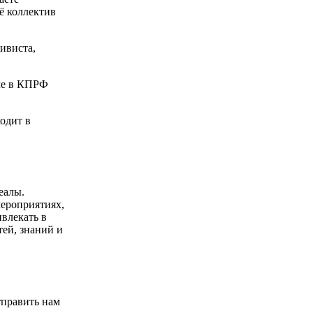
ё коллектив
ивиста,
ме в КПРФ
одит в
еалы.
мероприятиях,
влекать в
тей, знаний и
тправить нам