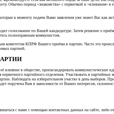
кету. Обычно период «знакомства» с первичкой и «вливания» в е
оторые к моменту подачи Вами заявления уже знают Вас как акт
одит голосование по Вашей кандидатуре. Затем решение о приё
итесь полноправным коммунистом.
ым комитетом КПРФ Вашего приёма в партию. Часто это происх
димых партией.
ПАРТИИ
её влияние в обществе, пропагандировать коммунистические ид
ия первичного партийного отделения. Участвовать в партийных 
артии. Наблюдать на избирательном участке в день выборов. При
удет поручена Вам в зависимости от Ваших интересов, склоннос
язаться с нами с помощью контактных данных на сайте, либо о