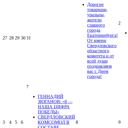
Дорогие
товарищи,
уральцы,
жители
2
славного
города
Екатеринбурга!
27
28
29
30
31
От имени
Свердловского
областного
комитета и от
всей души
поздравляем
вас с Днем
города!
7
ГЕННАДИЙ
ЗЮГАНОВ: «8 —
НАША ЦИФРА
ПОБЕДЫ»
СВЕРДЛОВСКИЙ
3
4
5
6
КОМСОМОЛ В
8
9
СОСТАВЕ