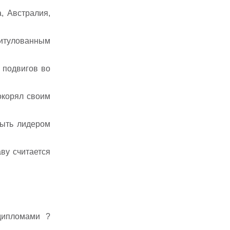
, Австралия,
титулованным
 подвигов во
окорял своим
быть лидером
аву считается
дипломами ?