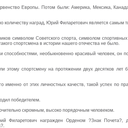
рвенство Европы. Потом были: Америка, Мексика, Канада
о количеству наград, Юрий Филаретович является самым 
иков символом Советского спорта, символом спортивных
такого спортсмена в истории нашего отечества не было.
и способностями, необыкновенно красивый человек, он п
ли этому спортсмену на протяжении двух десятков лет 
го именно от этих личностных качеств, такой успех по пр
одил победителем.
лючительно скромным, высоко порядочным человеком.
рий Филаретович награжден Орденом ?Знак Почета?, 
?.