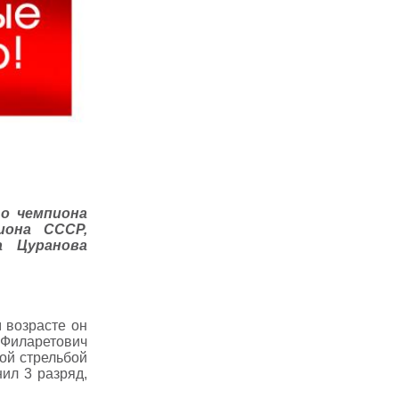
о чемпиона
иона СССР,
а Цуранова
 возрасте он
 Филаретович
вой стрельбой
ил 3 разряд,