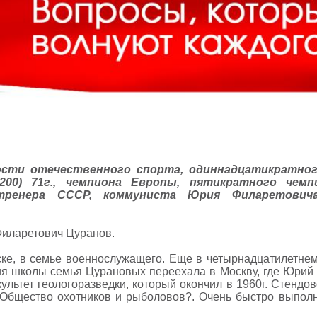
ости отечественного спорта, одиннадцатикратног
200) 71г., чемпиона Европы, пятикратного чемп
 тренера СССР, коммуниста Юрия Филаретович
 Филаретович Цуранов.
ске, в семье военнослужащего. Еще в четырнадцатилетнем
ия школы семья Цурановых переехала в Москву, где Юрий
ультет геологоразведки, который окончил в 1960г. Стендо
?Общество охотников и рыболовов?. Очень быстро выполн