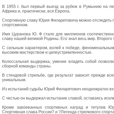
В 1955 г. был первый выезд за рубеж в Румынию на пе
Африка и, практически, вся Европа.
Спортивную славу Юрия Филаретовича можно отследить п
спортсменом.
Имя Цуранова Ю. Ф стало для миллионов соотечественн
славу нашей великой Родины. Его знал весь мир. Второго 
C сильным характером, волей к победе, феноменальным
высоким мастерством и целеустремленностью.
Колоссальная выдержка, умение владеть собой позволи
сборной команды страны.
В стендовой стрельбе, где результат зависит прежде все
уникальным.
Из испытаний судьбы Юрий Филаретович неоднократно вх
C честью он выдержал испытание славой, оставаясь иск
Кроме завоеванных спортивных наград и титулов Ю
Спортивная слава России? и ?Легенда стрелкового спорта