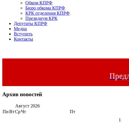
Обком КПРФ
Бюро обкома КПРФ
КРК отделения КПРФ
Президиум КРК
Депутаты КПРФ
Медиа
Вступить
Контакты
Предл
Архив новостей
Август
2026
Пн
Вт
Ср
Чт
Пт
1