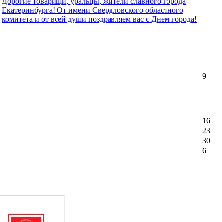
Дорогие товарищи, уральцы, жители славного города
Екатеринбурга! От имени Свердловского областного
комитета и от всей души поздравляем вас с Днем города!
9
16
23
30
6