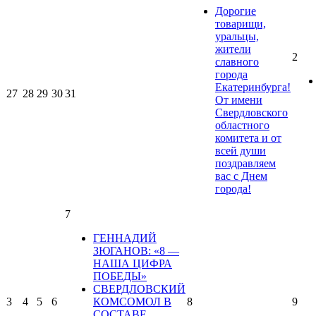
Дорогие
товарищи,
уральцы,
жители
2
славного
города
Екатеринбурга!
27
28
29
30
31
От имени
Свердловского
областного
комитета и от
всей души
поздравляем
вас с Днем
города!
7
ГЕННАДИЙ
ЗЮГАНОВ: «8 —
НАША ЦИФРА
ПОБЕДЫ»
СВЕРДЛОВСКИЙ
3
4
5
6
КОМСОМОЛ В
8
9
СОСТАВЕ