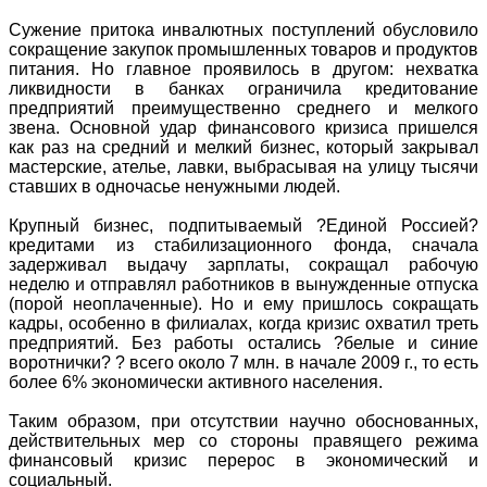
Сужение притока инвалютных поступлений обусловило
сокращение закупок промышленных товаров и продуктов
питания. Но главное проявилось в другом: нехватка
ликвидности в банках ограничила кредитование
предприятий преимущественно среднего и мелкого
звена. Основной удар финансового кризиса пришелся
как раз на средний и мелкий бизнес, который закрывал
мастерские, ателье, лавки, выбрасывая на улицу тысячи
ставших в одночасье ненужными людей.
Крупный бизнес, подпитываемый ?Единой Россией?
кредитами из стабилизационного фонда, сначала
задерживал выдачу зарплаты, сокращал рабочую
неделю и отправлял работников в вынужденные отпуска
(порой неоплаченные). Но и ему пришлось сокращать
кадры, особенно в филиалах, когда кризис охватил треть
предприятий. Без работы остались ?белые и синие
воротнички? ? всего около 7 млн. в начале 2009 г., то есть
более 6% экономически активного населения.
Таким образом, при отсутствии научно обоснованных,
действительных мер со стороны правящего режима
финансовый кризис перерос в экономический и
социальный.