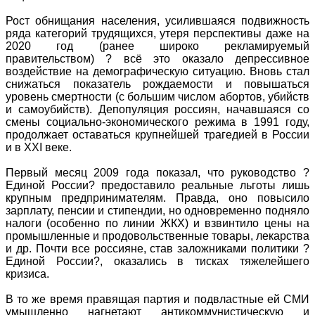
Рост обнищания населения, усилившаяся подвижность
ряда категорий трудящихся, утеря перспективы даже на
2020 год (ранее широко рекламируемый
правительством) ? всё это оказало депрессивное
воздействие на демографическую ситуацию. Вновь стал
снижаться показатель рождаемости и повышаться
уровень смертности (с большим числом абортов, убийств
и самоубийств). Депопуляция россиян, начавшаяся со
смены социально-экономического режима в 1991 году,
продолжает оставаться крупнейшей трагедией в России
и в XXI веке.
Первый месяц 2009 года показал, что руководство ?
Единой России? предоставило реальные льготы лишь
крупным предпринимателям. Правда, оно повысило
зарплату, пенсии и стипендии, но одновременно подняло
налоги (особенно по линии ЖКХ) и взвинтило цены на
промышленные и продовольственные товары, лекарства
и др. Почти все россияне, став заложниками политики ?
Единой России?, оказались в тисках тяжелейшего
кризиса.
В то же время правящая партия и подвластные ей СМИ
умышленно нагнетают антикоммунистическую и