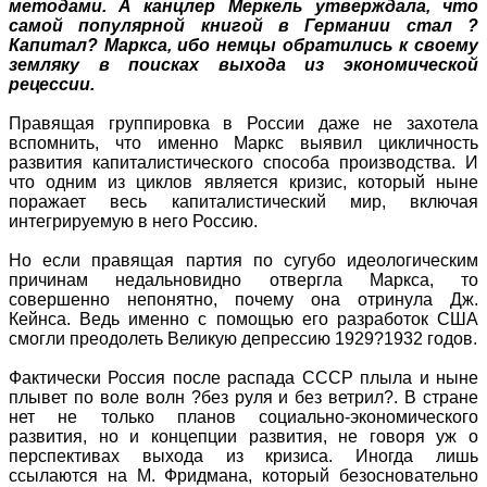
методами. А канцлер Меркель утверждала, что
самой популярной книгой в Германии стал ?
Капитал? Маркса, ибо немцы обратились к своему
земляку в поисках выхода из экономической
рецессии.
Правящая группировка в России даже не захотела
вспомнить, что именно Маркс выявил цикличность
развития капиталистического способа производства. И
что одним из циклов является кризис, который ныне
поражает весь капиталистический мир, включая
интегрируемую в него Россию.
Но если правящая партия по сугубо идеологическим
причинам недальновидно отвергла Маркса, то
совершенно непонятно, почему она отринула Дж.
Кейнса. Ведь именно с помощью его разработок США
смогли преодолеть Великую депрессию 1929?1932 годов.
Фактически Россия после распада СССР плыла и ныне
плывет по воле волн ?без руля и без ветрил?. В стране
нет не только планов социально-экономического
развития, но и концепции развития, не говоря уж о
перспективах выхода из кризиса. Иногда лишь
ссылаются на М. Фридмана, который безосновательно