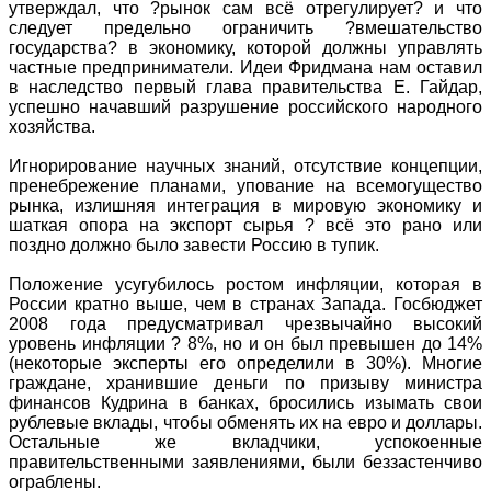
утверждал, что ?рынок сам всё отрегулирует? и что
следует предельно ограничить ?вмешательство
государства? в экономику, которой должны управлять
частные предприниматели. Идеи Фридмана нам оставил
в наследство первый глава правительства Е. Гайдар,
успешно начавший разрушение российского народного
хозяйства.
Игнорирование научных знаний, отсутствие концепции,
пренебрежение планами, упование на всемогущество
рынка, излишняя интеграция в мировую экономику и
шаткая опора на экспорт сырья ? всё это рано или
поздно должно было завести Россию в тупик.
Положение усугубилось ростом инфляции, которая в
России кратно выше, чем в странах Запада. Госбюджет
2008 года предусматривал чрезвычайно высокий
уровень инфляции ? 8%, но и он был превышен до 14%
(некоторые эксперты его определили в 30%). Многие
граждане, хранившие деньги по призыву министра
финансов Кудрина в банках, бросились изымать свои
рублевые вклады, чтобы обменять их на евро и доллары.
Остальные же вкладчики, успокоенные
правительственными заявлениями, были беззастенчиво
ограблены.