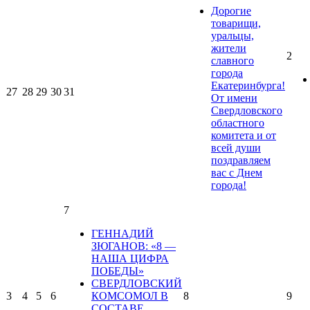
Дорогие
товарищи,
уральцы,
жители
2
славного
города
Екатеринбурга!
27
28
29
30
31
От имени
Свердловского
областного
комитета и от
всей души
поздравляем
вас с Днем
города!
7
ГЕННАДИЙ
ЗЮГАНОВ: «8 —
НАША ЦИФРА
ПОБЕДЫ»
СВЕРДЛОВСКИЙ
3
4
5
6
КОМСОМОЛ В
8
9
СОСТАВЕ