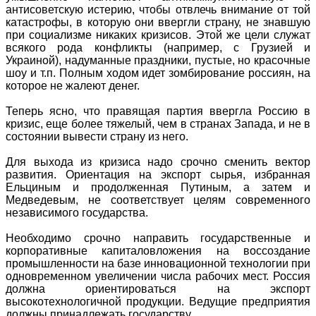
антисоветскую истерию, чтобы отвлечь внимание от той
катастрофы, в которую они ввергли страну, не знавшую
при социализме никаких кризисов. Этой же цели служат
всякого рода конфликты (например, с Грузией и
Украиной), надуманные праздники, пустые, но красочные
шоу и т.п. Полным ходом идет зомбирование россиян, на
которое не жалеют денег.
Теперь ясно, что правящая партия ввергла Россию в
кризис, еще более тяжелый, чем в странах Запада, и не в
состоянии вывести страну из него.
Для выхода из кризиса надо срочно сменить вектор
развития. Ориентация на экспорт сырья, избранная
Ельциным и продолженная Путиным, а затем и
Медведевым, не соответствует целям современного
независимого государства.
Необходимо срочно направить государственные и
корпоративные капиталовложения на воссоздание
промышленности на базе инновационной технологии при
одновременном увеличении числа рабочих мест. Россия
должна ориентироваться на экспорт
высокотехнологичной продукции. Ведущие предприятия
должны принадлежать государству.