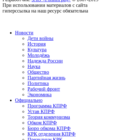
При использовании материалов с сайта
гиперссылка на наш ресурс обязательна
Новости
Дети войны
История
Культура
Молодёжь
Надежда России
Наука
Общество
Партийная жизнь
Политика
Рабочий фронт
Экономика
Официально
Программа КПРФ
Устав КПРФ
Теория коммунизма
Обком КПРФ
Бюро обкома КПРФ
КРК отделения КПРФ
Президиум КРК