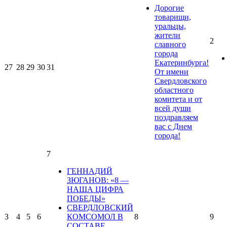
Дорогие
товарищи,
уральцы,
жители
2
славного
города
Екатеринбурга!
27
28
29
30
31
От имени
Свердловского
областного
комитета и от
всей души
поздравляем
вас с Днем
города!
7
ГЕННАДИЙ
ЗЮГАНОВ: «8 —
НАША ЦИФРА
ПОБЕДЫ»
СВЕРДЛОВСКИЙ
3
4
5
6
КОМСОМОЛ В
8
9
СОСТАВЕ