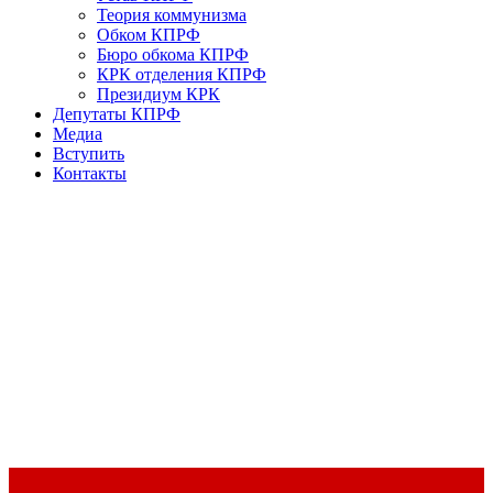
Теория коммунизма
Обком КПРФ
Бюро обкома КПРФ
КРК отделения КПРФ
Президиум КРК
Депутаты КПРФ
Медиа
Вступить
Контакты
Доклад Председателя ЦК КПРФ Г.А. Зюганова на II Пленуме
ЦК КПРФ