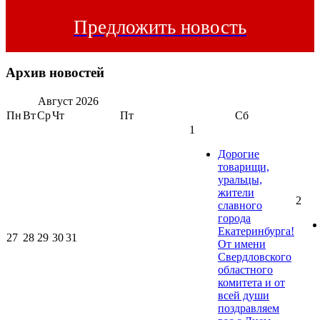
Предложить новость
Архив новостей
Август
2026
Пн
Вт
Ср
Чт
Пт
Сб
1
Дорогие
товарищи,
уральцы,
жители
2
славного
города
Екатеринбурга!
27
28
29
30
31
От имени
Свердловского
областного
комитета и от
всей души
поздравляем