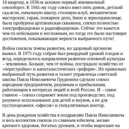
16 квартир, в 1936-м заложен первый земляничный
севооборот. К 1941-му году совхоз имел пять домов, детский
сад-ясли, начальную школу, столовую-клуб, механические
мастерские, гараж, пожарное депо, баню и зернохранилище,
была пробурена артезианская скважина, совхоз полностью
электрифицирован и радиофицирован. Сейчас это кажется
чем-то небольшим и несложным, но тогда это были настоящие
достижения, показывающие верность выбранного пути!
Война снизила темпы развития, но здоровый организм
выжил. В 1975 году собран был рекордный урожай плодов и
ягод, определилось направления развития основной культуры
– земляники. Больше, чем от войны, пострадало хозяйство от
«перестройки» и капиталистических «реформ». Но правильно
выбранный путь развития и талант управленца советской
школы Павла Николаевича Грудинина сделали совхоз
народным предприятием, разумным и прибыльным,
работающим в интересах людей и всей России. И – самое
главное – совхоз сохраняет земли под производство, под
разумное использование для детей и внуков, а не для
пустопорожних «офисов» и спекулятивных контор.
В день рождения хозяйства я поздравляю Павла Николаевича
и весь коллектив совхоза со славным юбилеем, желаю
крепкого здоровья, богатых урожаев, и чтобы выросшие на