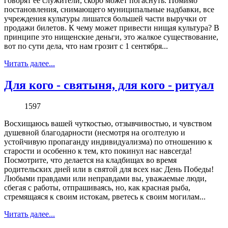
говорят ее служители, скоро может погаснуть. Помимо
постановления, снимающего муниципальные надбавки, все
учреждения культуры лишатся большей части выручки от
продажи билетов. К чему может привести нищая культура? В
принципе это нищенские деньги, это жалкое существование,
вот по сути дела, что нам грозит с 1 сентября...
Читать далее...
Для кого - святыня, для кого - ритуал
1597
Восхищаюсь вашей чуткостью, отзывчивостью, и чувством
душевной благодарности (несмотря на оголтелую и
устойчивую пропаганду индивидуализма) по отношению к
старости и особенно к тем, кто покинул нас навсегда!
Посмотрите, что делается на кладбищах во время
родительских дней или в святой для всех нас День Победы!
Любыми правдами или неправдами вы, уважаемые люди,
сбегая с работы, отпрашиваясь, но, как красная рыба,
стремящаяся к своим истокам, рветесь к своим могилам...
Читать далее...