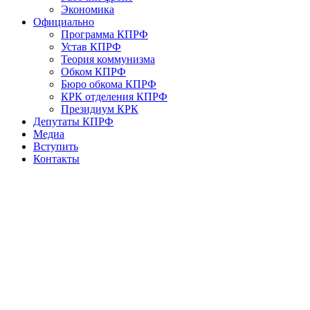
Экономика
Официально
Программа КПРФ
Устав КПРФ
Теория коммунизма
Обком КПРФ
Бюро обкома КПРФ
КРК отделения КПРФ
Президиум КРК
Депутаты КПРФ
Медиа
Вступить
Контакты