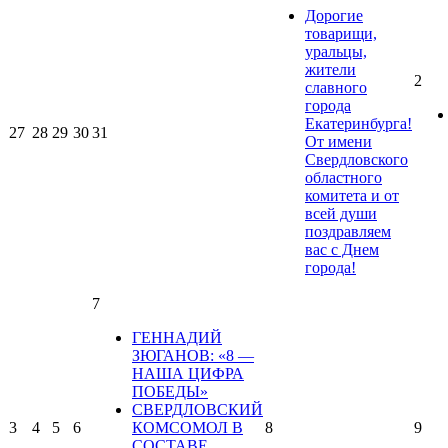
Дорогие
товарищи,
уральцы,
жители
2
славного
города
Екатеринбурга!
27
28
29
30
31
От имени
Свердловского
областного
комитета и от
всей души
поздравляем
вас с Днем
города!
7
ГЕННАДИЙ
ЗЮГАНОВ: «8 —
НАША ЦИФРА
ПОБЕДЫ»
СВЕРДЛОВСКИЙ
3
4
5
6
КОМСОМОЛ В
8
9
СОСТАВЕ