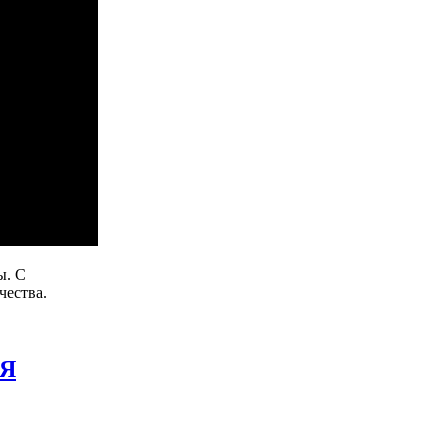
ы. С
чества.
Я