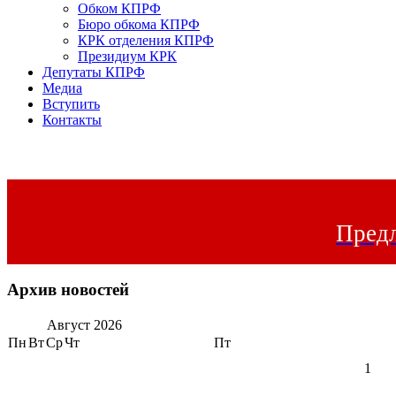
Обком КПРФ
Бюро обкома КПРФ
КРК отделения КПРФ
Президиум КРК
Депутаты КПРФ
Медиа
Вступить
Контакты
Предл
Архив новостей
Август
2026
Пн
Вт
Ср
Чт
Пт
1