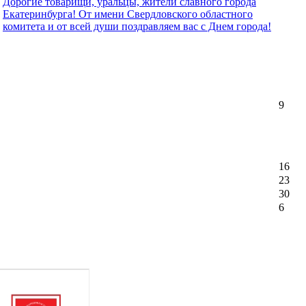
Дорогие товарищи, уральцы, жители славного города
Екатеринбурга! От имени Свердловского областного
комитета и от всей души поздравляем вас с Днем города!
9
16
23
30
6