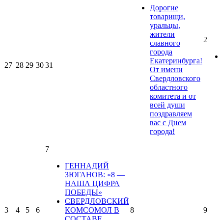
Дорогие
товарищи,
уральцы,
жители
2
славного
города
Екатеринбурга!
27
28
29
30
31
От имени
Свердловского
областного
комитета и от
всей души
поздравляем
вас с Днем
города!
7
ГЕННАДИЙ
ЗЮГАНОВ: «8 —
НАША ЦИФРА
ПОБЕДЫ»
СВЕРДЛОВСКИЙ
3
4
5
6
КОМСОМОЛ В
8
9
СОСТАВЕ