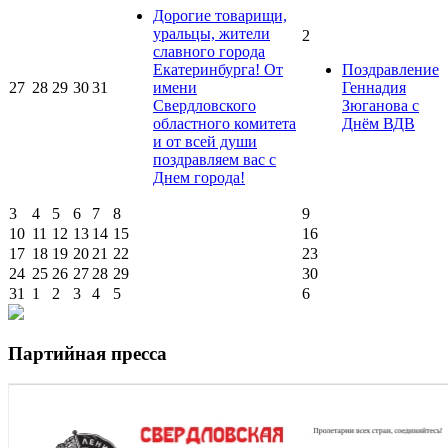
Дорогие товарищи,
уральцы, жители
2
славного города
Екатеринбурга! От
Поздравление
27
28
29
30
31
имени
Геннадия
Свердловского
Зюганова с
областного комитета
Днём ВДВ
и от всей души
поздравляем вас с
Днем города!
3
4
5
6
7
8
9
10
11
12
13
14
15
16
17
18
19
20
21
22
23
24
25
26
27
28
29
30
31
1
2
3
4
5
6
Партийная пресса