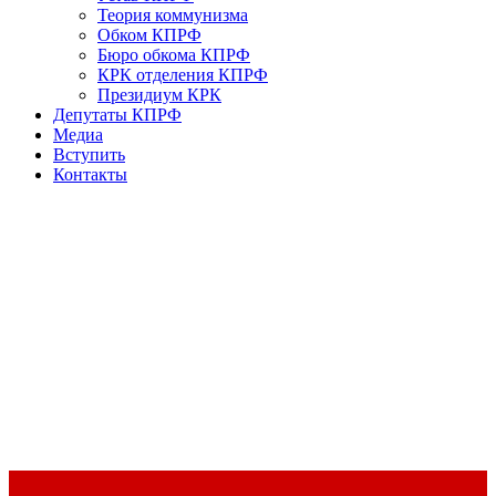
Теория коммунизма
Обком КПРФ
Бюро обкома КПРФ
КРК отделения КПРФ
Президиум КРК
Депутаты КПРФ
Медиа
Вступить
Контакты
Доклад Председателя ЦК КПРФ Г.А. Зюганова на II Пленуме
ЦК КПРФ