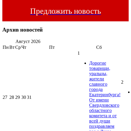
Предложить новость
Архив новостей
Август
2026
Пн
Вт
Ср
Чт
Пт
Сб
1
Дорогие
товарищи,
уральцы,
жители
2
славного
города
Екатеринбурга!
27
28
29
30
31
От имени
Свердловского
областного
комитета и от
всей души
поздравляем