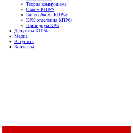
Теория коммунизма
Обком КПРФ
Бюро обкома КПРФ
КРК отделения КПРФ
Президиум КРК
Депутаты КПРФ
Медиа
Вступить
Контакты
Доклад Председателя ЦК КПРФ Г.А. Зюганова на II Пленуме
ЦК КПРФ