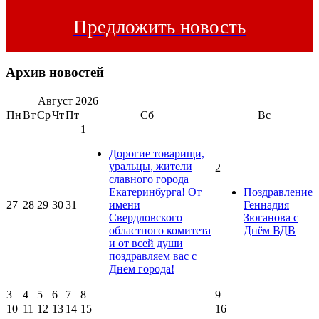
Предложить новость
Архив новостей
Август
2026
Пн
Вт
Ср
Чт
Пт
Сб
Вс
1
Дорогие товарищи,
уральцы, жители
2
славного города
Екатеринбурга! От
Поздравление
27
28
29
30
31
имени
Геннадия
Свердловского
Зюганова с
областного комитета
Днём ВДВ
и от всей души
поздравляем вас с
Днем города!
3
4
5
6
7
8
9
10
11
12
13
14
15
16