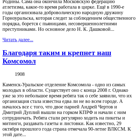
Родины. Сама она окончила Московскую федерацию
атлетизма, какое-то время работала в цирке. Ещё в 1990-е
годы организовала добровольческую народную дружину
Горноуральска, которая следит за соблюдением общественного
порядка, борется с пьяницами, несовершеннолетними
преступниками. Но основное дело Н. К. Дашковой...
Читать далее...
Благодаря таким и крепнет наш
Комсомол
1908
Каменск-Уральское отделение Комсомола - одно из самых
молодых в области. Существует оно с конца 2008 г. Однако
уже за это небольшое время ребята так о себе заявили, что их
организация стала известна едва ли не во всем городе. А
началось все с того, что двое парней Андрей Чертов и
Дмитрий Дуплий вышли на горком КПРФ и начали с ним
сотрудничать. Ребята стали регулярно ходить на пикеты и
митинги, раздавать газеты и листовки. Как известно, 29
октября прошлого года страна отмечала 90-летие ВЛКСМ. К
этой дате...