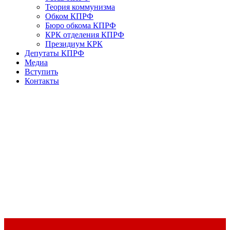
Теория коммунизма
Обком КПРФ
Бюро обкома КПРФ
КРК отделения КПРФ
Президиум КРК
Депутаты КПРФ
Медиа
Вступить
Контакты
Доклад Председателя ЦК КПРФ Г.А. Зюганова на II Пленуме
ЦК КПРФ