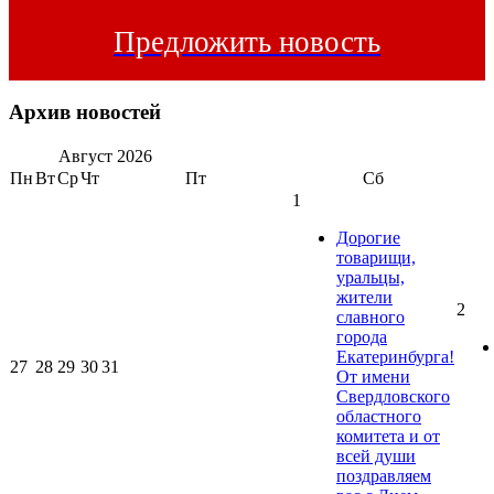
Предложить новость
Архив новостей
Август
2026
Пн
Вт
Ср
Чт
Пт
Сб
1
Дорогие
товарищи,
уральцы,
жители
2
славного
города
Екатеринбурга!
27
28
29
30
31
От имени
Свердловского
областного
комитета и от
всей души
поздравляем