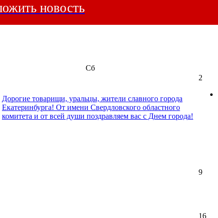
ожить новость
Сб
2
Дорогие товарищи, уральцы, жители славного города
Екатеринбурга! От имени Свердловского областного
комитета и от всей души поздравляем вас с Днем города!
9
16