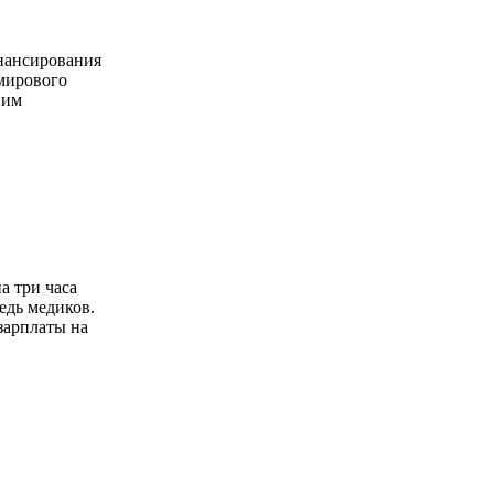
нансирования
 мирового
 им
а три часа
едь медиков.
зарплаты на