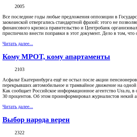
2005
Все последние годы любые предложения оппозиции в Государс
заокеанской отвергались стандартной фразой: этого не позвол
финансового кризиса правительство и Центробанк организова
приспичило внести поправки в этот документ. Дело в том, что 
Читать далее...
Кому МРОТ, кому апартаменты
2103
Асфальт Екатеринбурга ещё не остыл после акции пенсионеров
перекрывших автомобильное и трамвайное движение на одной из 
Как сообщает Российское информационное агентство Ura.ru, в
30 процентов. Об этом проинформировал журналистов некий а
Читать далее...
Выбор народа верен
2322