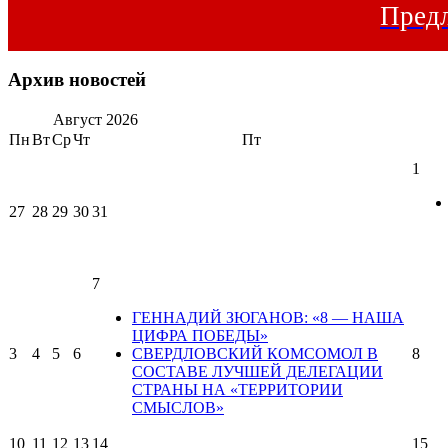
Предл
Архив новостей
Август
2026
Пн
Вт
Ср
Чт
Пт
1
27
28
29
30
31
7
ГЕННАДИЙ ЗЮГАНОВ: «8 — НАША
ЦИФРА ПОБЕДЫ»
3
4
5
6
СВЕРДЛОВСКИЙ КОМСОМОЛ В
8
СОСТАВЕ ЛУЧШЕЙ ДЕЛЕГАЦИИ
СТРАНЫ НА «ТЕРРИТОРИИ
СМЫСЛОВ»
10
11
12
13
14
15