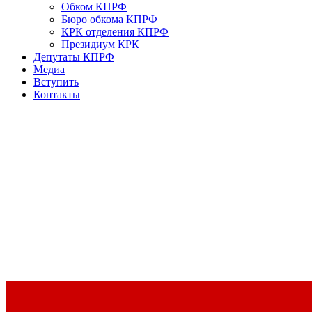
Обком КПРФ
Бюро обкома КПРФ
КРК отделения КПРФ
Президиум КРК
Депутаты КПРФ
Медиа
Вступить
Контакты
Доклад Председателя ЦК КПРФ Г.А. Зюганова на II Пленуме