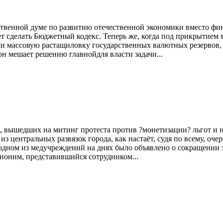
твенной думе по развитию отечественной экономики вместо фи
яет сделать Бюджетный кодекс. Теперь же, когда под прикрытием
ли массовую растащиловку государственных валютных резервов,
он мешает решению главнойдля власти задачи...
, вышедших на митинг протеста против ?монетизации? льгот и н
центральных развязок города, как настаёт, судя по всему, очер
 одном из медучреждений на днях было объявлено о сокращении 
ноним, представившийся сотрудником...