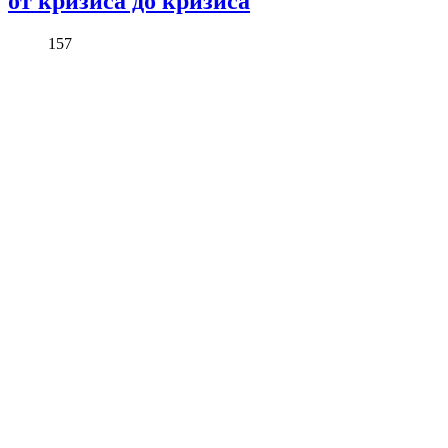
от кризиса до кризиса
157