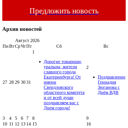
Предложить новость
Архив новостей
Август
2026
Пн
Вт
Ср
Чт
Пт
Сб
Вс
1
Дорогие товарищи,
уральцы, жители
2
славного города
Екатеринбурга! От
Поздравление
27
28
29
30
31
имени
Геннадия
Свердловского
Зюганова с
областного комитета
Днём ВДВ
и от всей души
поздравляем вас с
Днем города!
3
4
5
6
7
8
9
10
11
12
13
14
15
16