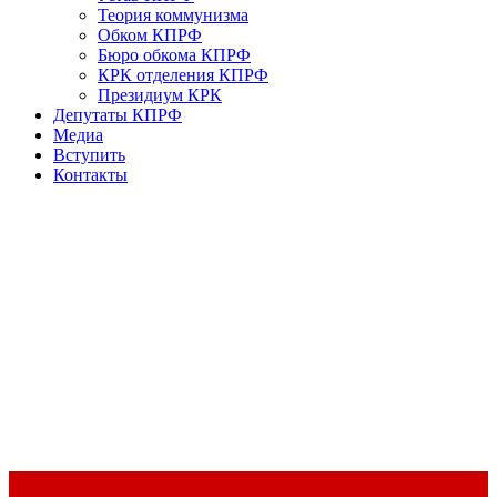
Теория коммунизма
Обком КПРФ
Бюро обкома КПРФ
КРК отделения КПРФ
Президиум КРК
Депутаты КПРФ
Медиа
Вступить
Контакты
Доклад Председателя ЦК КПРФ Г.А. Зюганова на II Пленуме
ЦК КПРФ