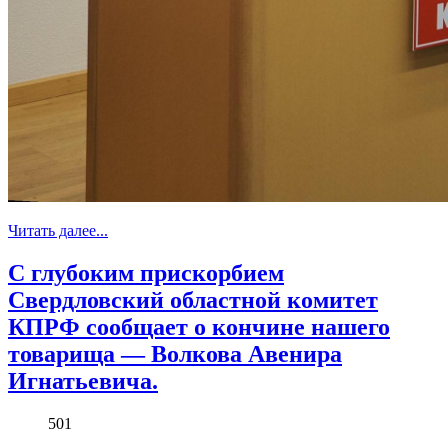
Читать далее...
С глубоким прискорбием
Свердловский областной комитет
КПРФ сообщает о кончине нашего
товарища — Волкова Авенира
Игнатьевича.
501