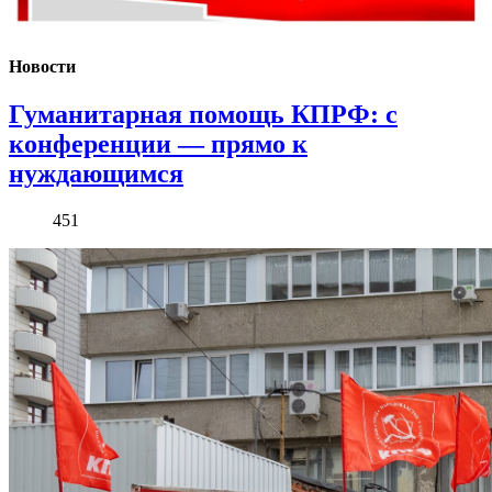
Новости
Гуманитарная помощь КПРФ: с
конференции — прямо к
нуждающимся
451