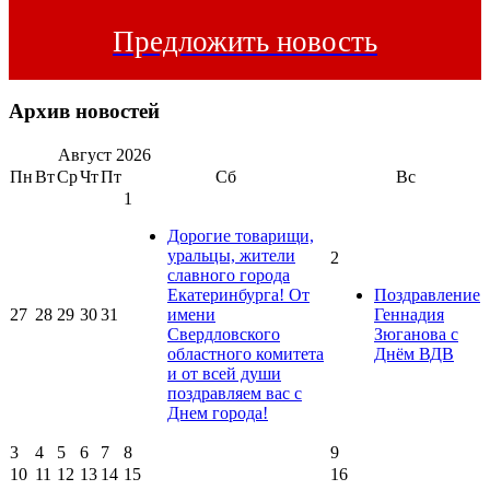
Предложить новость
Архив новостей
Август
2026
Пн
Вт
Ср
Чт
Пт
Сб
Вс
1
Дорогие товарищи,
уральцы, жители
2
славного города
Екатеринбурга! От
Поздравление
27
28
29
30
31
имени
Геннадия
Свердловского
Зюганова с
областного комитета
Днём ВДВ
и от всей души
поздравляем вас с
Днем города!
3
4
5
6
7
8
9
10
11
12
13
14
15
16