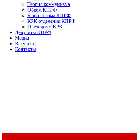
Теория коммунизма
Обком КПРФ
Бюро обкома КПРФ
КРК отделения КПРФ
Президиум КРК
Депутаты КПРФ
Медиа
Вступить
Контакты
Доклад Председателя ЦК КПРФ Г.А. Зюганова на II Пленуме
ЦК КПРФ